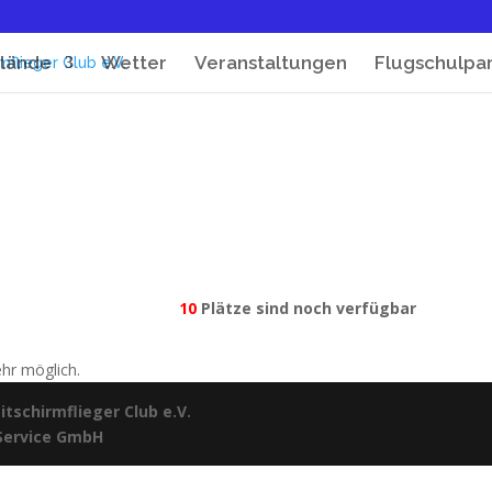
lände
Wetter
Veranstaltungen
Flugschulpa
10
Plätze sind noch verfügbar
ehr möglich.
tschirmflieger Club e.V.
 Service GmbH